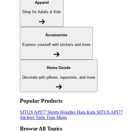
Apparel
Shop for Adults & Kids
Accessories
Express yourself with stickers and more
Home Goods
Decorate with pillows, tapestries, and more
Popular Products
SITUS API77
Shorts
Hoodies
Hats
Kids SITUS API77
Stickers
Tank Tops
Mugs
Browse All Topics