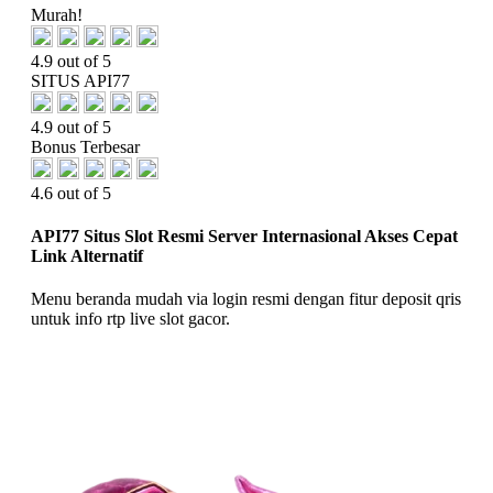
Murah!
4.9 out of 5
SITUS API77
4.9 out of 5
Bonus Terbesar
4.6 out of 5
API77 Situs Slot Resmi Server Internasional Akses Cepat
Link Alternatif
Menu beranda mudah via login resmi dengan fitur deposit qris
untuk info rtp live slot gacor.