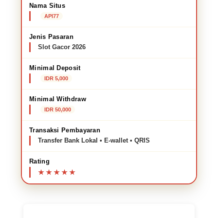
Nama Situs
API77
Jenis Pasaran
Slot Gacor 2026
Minimal Deposit
IDR 5,000
Minimal Withdraw
IDR 50,000
Transaksi Pembayaran
Transfer Bank Lokal • E-wallet • QRIS
Rating