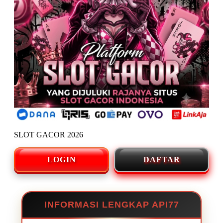
SLOT GACOR 2026
LOGIN
DAFTAR
INFORMASI LENGKAP API77