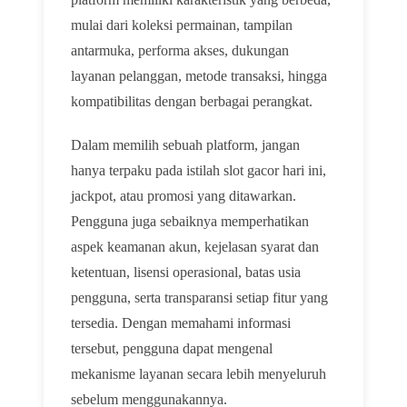
mulai dari koleksi permainan, tampilan
antarmuka, performa akses, dukungan
layanan pelanggan, metode transaksi, hingga
kompatibilitas dengan berbagai perangkat.
Dalam memilih sebuah platform, jangan
hanya terpaku pada istilah slot gacor hari ini,
jackpot, atau promosi yang ditawarkan.
Pengguna juga sebaiknya memperhatikan
aspek keamanan akun, kejelasan syarat dan
ketentuan, lisensi operasional, batas usia
pengguna, serta transparansi setiap fitur yang
tersedia. Dengan memahami informasi
tersebut, pengguna dapat mengenal
mekanisme layanan secara lebih menyeluruh
sebelum menggunakannya.