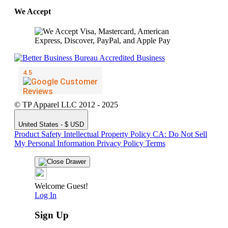
We Accept
© TP Apparel LLC 2012 - 2025
United States - $ USD
Product Safety
Intellectual Property Policy
CA: Do Not Sell
My Personal Information
Privacy Policy
Terms
Welcome Guest!
Log In
Sign Up