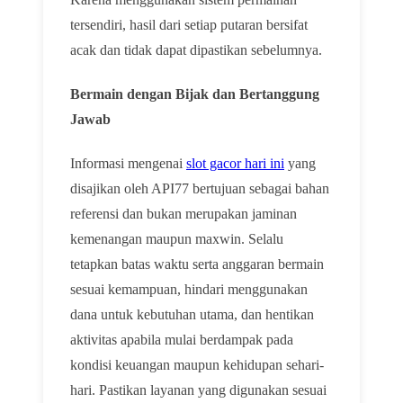
tersendiri, hasil dari setiap putaran bersifat
acak dan tidak dapat dipastikan sebelumnya.
Bermain dengan Bijak dan Bertanggung
Jawab
Informasi mengenai
slot gacor hari ini
yang
disajikan oleh API77 bertujuan sebagai bahan
referensi dan bukan merupakan jaminan
kemenangan maupun maxwin. Selalu
tetapkan batas waktu serta anggaran bermain
sesuai kemampuan, hindari menggunakan
dana untuk kebutuhan utama, dan hentikan
aktivitas apabila mulai berdampak pada
kondisi keuangan maupun kehidupan sehari-
hari. Pastikan layanan yang digunakan sesuai