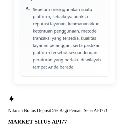
Sebelum menggunakan suatu
platform, sebaiknya periksa
reputasi layanan, keamanan akun,
ketentuan penggunaan, metode
transaksi yang tersedia, kualitas
layanan pelanggan, serta pastikan
platform tersebut sesuai dengan
peraturan yang berlaku di wilayah
tempat Anda berada.
Nikmati
Bonus Deposit 5%
Bagi Pemain Setia
API77!
MARKET SITUS API77