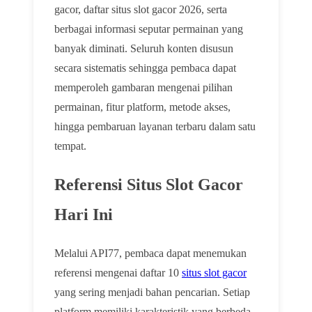
gacor, daftar situs slot gacor 2026, serta
berbagai informasi seputar permainan yang
banyak diminati. Seluruh konten disusun
secara sistematis sehingga pembaca dapat
memperoleh gambaran mengenai pilihan
permainan, fitur platform, metode akses,
hingga pembaruan layanan terbaru dalam satu
tempat.
Referensi Situs Slot Gacor
Hari Ini
Melalui API77, pembaca dapat menemukan
referensi mengenai daftar 10
situs slot gacor
yang sering menjadi bahan pencarian. Setiap
platform memiliki karakteristik yang berbeda,