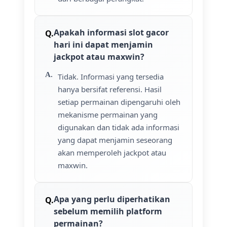
Apakah informasi slot gacor
hari ini dapat menjamin
jackpot atau maxwin?
Tidak. Informasi yang tersedia
hanya bersifat referensi. Hasil
setiap permainan dipengaruhi oleh
mekanisme permainan yang
digunakan dan tidak ada informasi
yang dapat menjamin seseorang
akan memperoleh jackpot atau
maxwin.
Apa yang perlu diperhatikan
sebelum memilih platform
permainan?