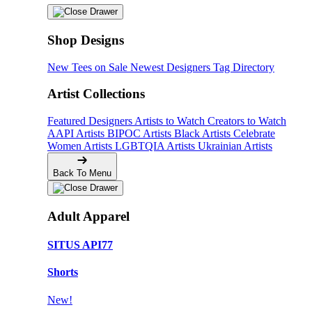
Shop Designs
New Tees on Sale
Newest Designers
Tag Directory
Artist Collections
Featured Designers
Artists to Watch
Creators to Watch
AAPI Artists
BIPOC Artists
Black Artists
Celebrate
Women Artists
LGBTQIA Artists
Ukrainian Artists
Back To Menu
Adult Apparel
SITUS API77
Shorts
New!