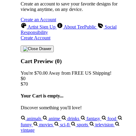
Create an account to save your favorite designs for
viewing anytime, on any device.
Create an Account
Artist Sign Up
About TeePublic
Social
Responsibility
Create Account
Cart Preview (0)
You're
$70.00
Away from
FREE US Shipping!
$0
$70
Your Cart is empty...
Discover something you'll love!
animals
anime
drinks
fantasy
food
funny
movies
sci-fi
sports
television
vintage