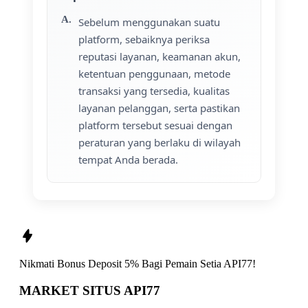
Sebelum menggunakan suatu
platform, sebaiknya periksa
reputasi layanan, keamanan akun,
ketentuan penggunaan, metode
transaksi yang tersedia, kualitas
layanan pelanggan, serta pastikan
platform tersebut sesuai dengan
peraturan yang berlaku di wilayah
tempat Anda berada.
Nikmati
Bonus Deposit 5%
Bagi Pemain Setia
API77!
MARKET SITUS API77