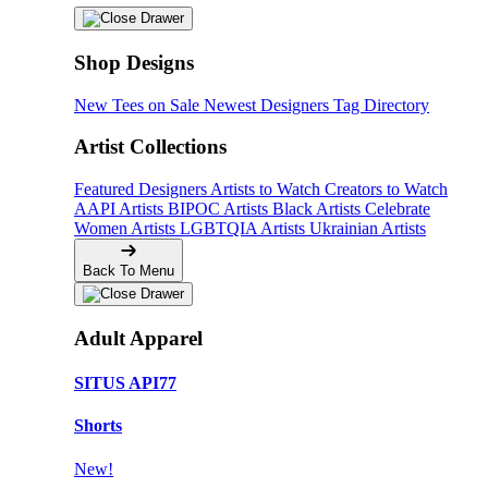
Shop Designs
New Tees on Sale
Newest Designers
Tag Directory
Artist Collections
Featured Designers
Artists to Watch
Creators to Watch
AAPI Artists
BIPOC Artists
Black Artists
Celebrate
Women Artists
LGBTQIA Artists
Ukrainian Artists
Back To Menu
Adult Apparel
SITUS API77
Shorts
New!