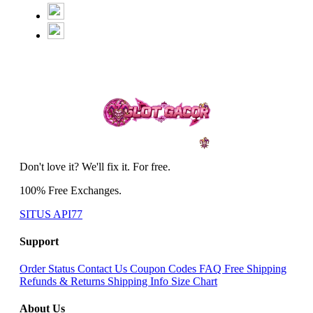
Don't love it? We'll fix it. For free.
100% Free Exchanges.
SITUS API77
Support
Order Status
Contact Us
Coupon Codes
FAQ
Free Shipping
Refunds & Returns
Shipping Info
Size Chart
About Us