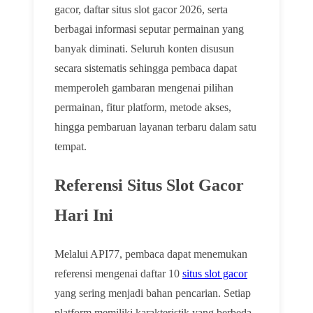
gacor, daftar situs slot gacor 2026, serta
berbagai informasi seputar permainan yang
banyak diminati. Seluruh konten disusun
secara sistematis sehingga pembaca dapat
memperoleh gambaran mengenai pilihan
permainan, fitur platform, metode akses,
hingga pembaruan layanan terbaru dalam satu
tempat.
Referensi Situs Slot Gacor
Hari Ini
Melalui API77, pembaca dapat menemukan
referensi mengenai daftar 10
situs slot gacor
yang sering menjadi bahan pencarian. Setiap
platform memiliki karakteristik yang berbeda,