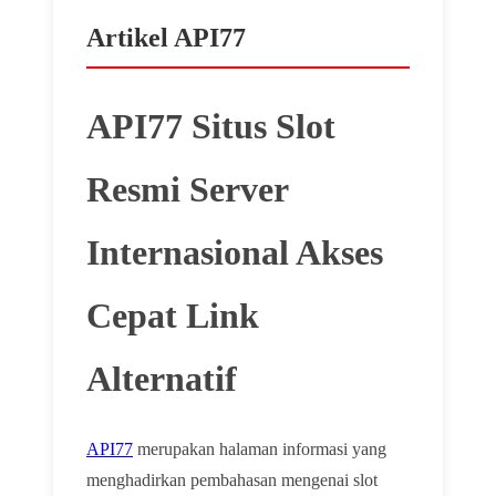
Artikel API77
API77 Situs Slot
Resmi Server
Internasional Akses
Cepat Link
Alternatif
API77
merupakan halaman informasi yang
menghadirkan pembahasan mengenai slot