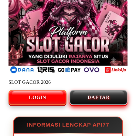
SLOT GACOR 2026
LOGIN
DAFTAR
INFORMASI LENGKAP API77