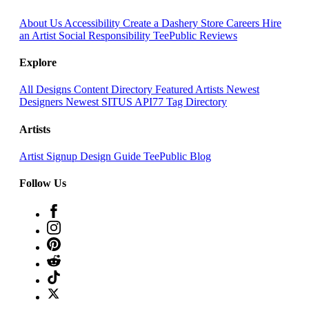
About Us
Accessibility
Create a Dashery Store
Careers
Hire
an Artist
Social Responsibility
TeePublic Reviews
Explore
All Designs
Content Directory
Featured Artists
Newest
Designers
Newest SITUS API77
Tag Directory
Artists
Artist Signup
Design Guide
TeePublic Blog
Follow Us