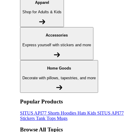
Apparel
Shop for Adults & Kids
Accessories
Express yourself with stickers and more
Home Goods
Decorate with pillows, tapestries, and more
Popular Products
SITUS API77
Shorts
Hoodies
Hats
Kids SITUS API77
Stickers
Tank Tops
Mugs
Browse All Topics