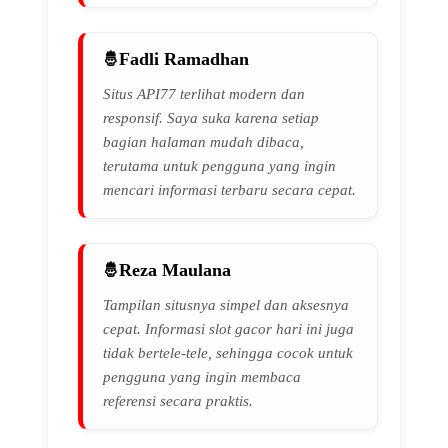
Fadli Ramadhan
Situs API77 terlihat modern dan
responsif. Saya suka karena setiap
bagian halaman mudah dibaca,
terutama untuk pengguna yang ingin
mencari informasi terbaru secara cepat.
Reza Maulana
Tampilan situsnya simpel dan aksesnya
cepat. Informasi slot gacor hari ini juga
tidak bertele-tele, sehingga cocok untuk
pengguna yang ingin membaca
referensi secara praktis.