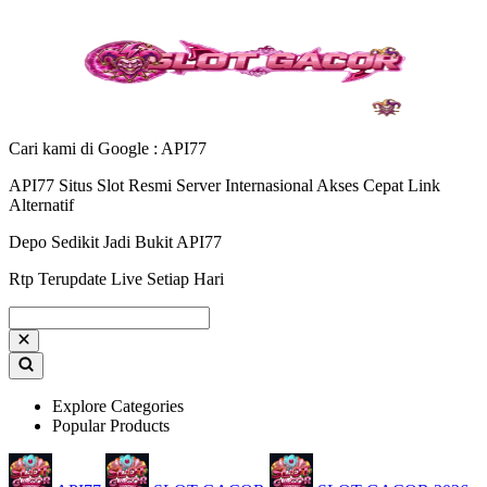
Cari kami di Google : API77
API77 Situs Slot Resmi Server Internasional Akses Cepat Link
Alternatif
Depo Sedikit Jadi Bukit API77
Rtp Terupdate Live Setiap Hari
Explore Categories
Popular Products