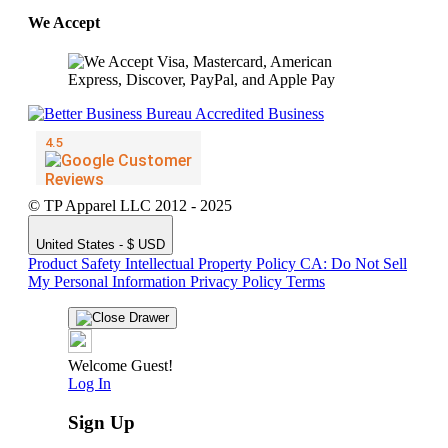
We Accept
© TP Apparel LLC 2012 - 2025
United States - $ USD
Product Safety
Intellectual Property Policy
CA: Do Not Sell
My Personal Information
Privacy Policy
Terms
Welcome Guest!
Log In
Sign Up