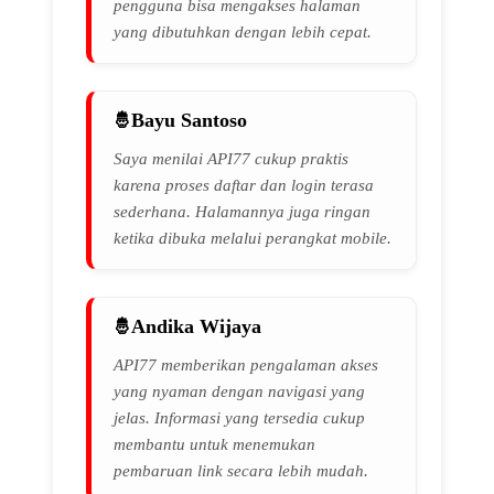
pengguna bisa mengakses halaman
yang dibutuhkan dengan lebih cepat.
Bayu Santoso
Saya menilai API77 cukup praktis
karena proses daftar dan login terasa
sederhana. Halamannya juga ringan
ketika dibuka melalui perangkat mobile.
Andika Wijaya
API77 memberikan pengalaman akses
yang nyaman dengan navigasi yang
jelas. Informasi yang tersedia cukup
membantu untuk menemukan
pembaruan link secara lebih mudah.