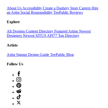
About Us
Accessibility
Create a Dashery Store
Careers
Hire
an Artist
Social Responsibility
TeePublic Reviews
Explore
All Designs
Content Directory
Featured Artists
Newest
Designers
Newest SITUS API77
Tag Directory
Artists
Artist Signup
Design Guide
TeePublic Blog
Follow Us