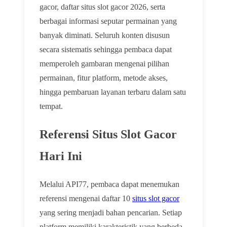
gacor, daftar situs slot gacor 2026, serta
berbagai informasi seputar permainan yang
banyak diminati. Seluruh konten disusun
secara sistematis sehingga pembaca dapat
memperoleh gambaran mengenai pilihan
permainan, fitur platform, metode akses,
hingga pembaruan layanan terbaru dalam satu
tempat.
Referensi Situs Slot Gacor
Hari Ini
Melalui API77, pembaca dapat menemukan
referensi mengenai daftar 10
situs slot gacor
yang sering menjadi bahan pencarian. Setiap
platform memiliki karakteristik yang berbeda,