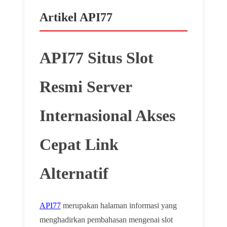
Artikel API77
API77 Situs Slot
Resmi Server
Internasional Akses
Cepat Link
Alternatif
API77
merupakan halaman informasi yang
menghadirkan pembahasan mengenai slot