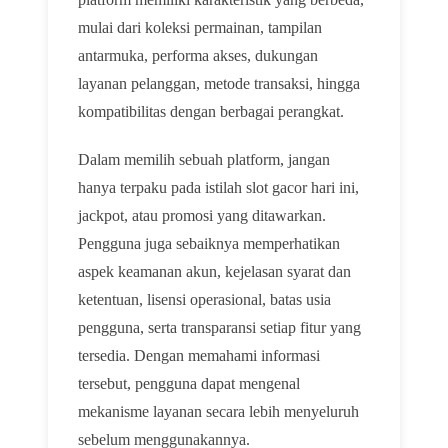
mulai dari koleksi permainan, tampilan
antarmuka, performa akses, dukungan
layanan pelanggan, metode transaksi, hingga
kompatibilitas dengan berbagai perangkat.
Dalam memilih sebuah platform, jangan
hanya terpaku pada istilah slot gacor hari ini,
jackpot, atau promosi yang ditawarkan.
Pengguna juga sebaiknya memperhatikan
aspek keamanan akun, kejelasan syarat dan
ketentuan, lisensi operasional, batas usia
pengguna, serta transparansi setiap fitur yang
tersedia. Dengan memahami informasi
tersebut, pengguna dapat mengenal
mekanisme layanan secara lebih menyeluruh
sebelum menggunakannya.