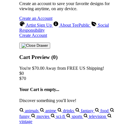
Create an account to save your favorite designs for
viewing anytime, on any device.
Create an Account
Artist Sign Up
About TeePublic
Social
Responsibility
Create Account
Cart Preview (0)
You're
$70.00
Away from
FREE US Shipping!
$0
$70
Your Cart is empty...
Discover something you'll love!
animals
anime
drinks
fantasy
food
funny
movies
sci-fi
sports
television
vintage