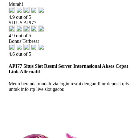
Murah!
4.9 out of 5
SITUS API77
4.9 out of 5
Bonus Terbesar
4.6 out of 5
API77 Situs Slot Resmi Server Internasional Akses Cepat
Link Alternatif
Menu beranda mudah via login resmi dengan fitur deposit qris
untuk info rtp live slot gacor.