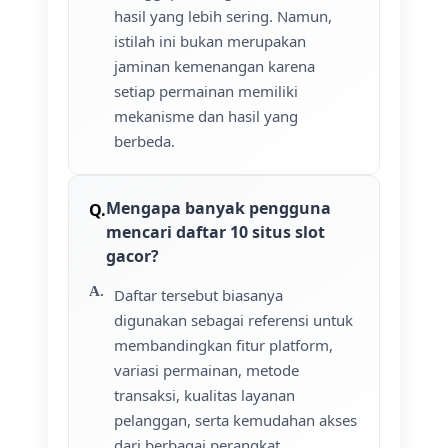
hasil yang lebih sering. Namun,
istilah ini bukan merupakan
jaminan kemenangan karena
setiap permainan memiliki
mekanisme dan hasil yang
berbeda.
Mengapa banyak pengguna
mencari daftar 10 situs slot
gacor?
Daftar tersebut biasanya
digunakan sebagai referensi untuk
membandingkan fitur platform,
variasi permainan, metode
transaksi, kualitas layanan
pelanggan, serta kemudahan akses
dari berbagai perangkat.