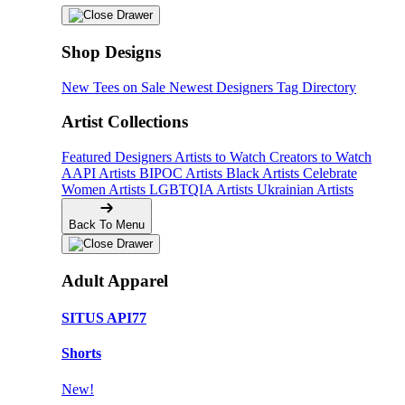
Shop Designs
New Tees on Sale
Newest Designers
Tag Directory
Artist Collections
Featured Designers
Artists to Watch
Creators to Watch
AAPI Artists
BIPOC Artists
Black Artists
Celebrate
Women Artists
LGBTQIA Artists
Ukrainian Artists
Back To Menu
Adult Apparel
SITUS API77
Shorts
New!