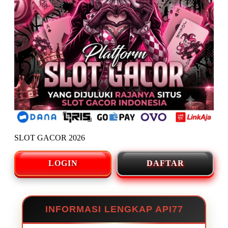
SLOT GACOR 2026
LOGIN
DAFTAR
INFORMASI LENGKAP API77