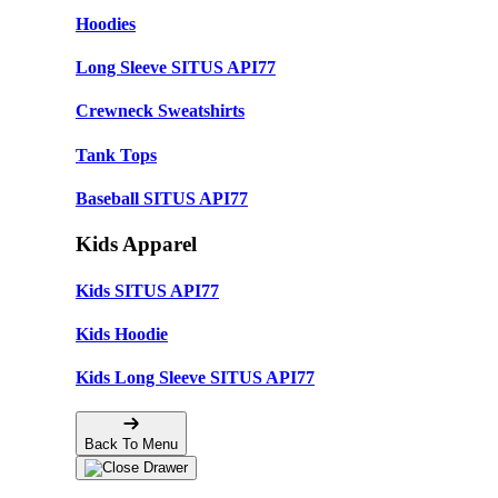
Hoodies
Long Sleeve SITUS API77
Crewneck Sweatshirts
Tank Tops
Baseball SITUS API77
Kids Apparel
Kids SITUS API77
Kids Hoodie
Kids Long Sleeve SITUS API77
Back To Menu