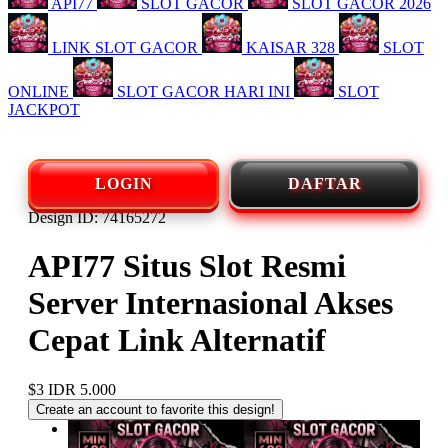
API77
SLOT GACOR
SLOT GACOR 2026
LINK SLOT GACOR
KAISAR 328
SLOT
ONLINE
SLOT GACOR HARI INI
SLOT
JACKPOT
LOGIN
DAFTAR
Design ID: 74165272
API77 Situs Slot Resmi
Server Internasional Akses
Cepat Link Alternatif
$3
IDR 5.000
Create an account to favorite this design!