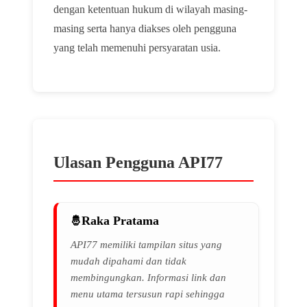
dengan ketentuan hukum di wilayah masing-
masing serta hanya diakses oleh pengguna
yang telah memenuhi persyaratan usia.
Ulasan Pengguna API77
Raka Pratama
API77 memiliki tampilan situs yang
mudah dipahami dan tidak
membingungkan. Informasi link dan
menu utama tersusun rapi sehingga