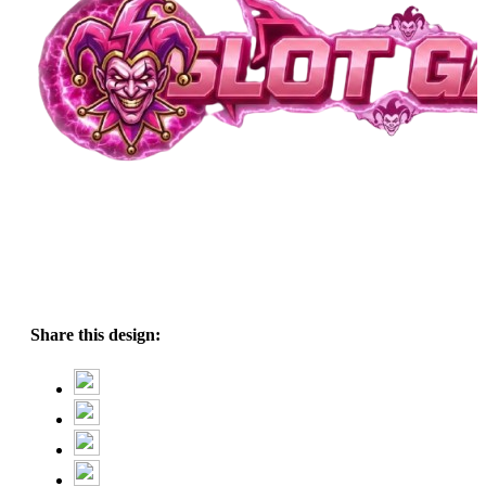
Share this design: