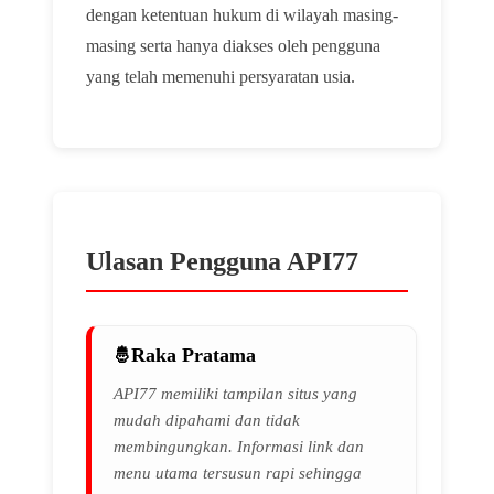
dengan ketentuan hukum di wilayah masing-
masing serta hanya diakses oleh pengguna
yang telah memenuhi persyaratan usia.
Ulasan Pengguna API77
Raka Pratama
API77 memiliki tampilan situs yang
mudah dipahami dan tidak
membingungkan. Informasi link dan
menu utama tersusun rapi sehingga