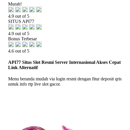
Murah!
4.9 out of 5
SITUS API77
4.9 out of 5
Bonus Terbesar
4.6 out of 5
API77 Situs Slot Resmi Server Internasional Akses Cepat
Link Alternatif
Menu beranda mudah via login resmi dengan fitur deposit qris
untuk info rtp live slot gacor.