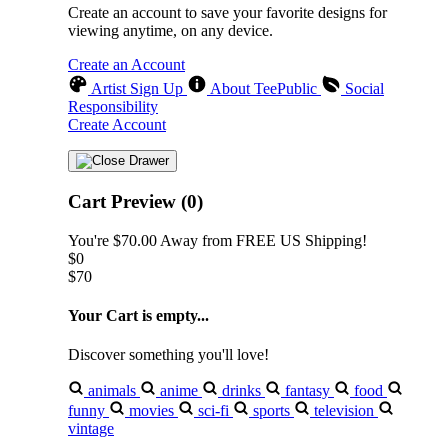
Create an account to save your favorite designs for
viewing anytime, on any device.
Create an Account
Artist Sign Up
About TeePublic
Social
Responsibility
Create Account
Cart Preview (0)
You're
$70.00
Away from
FREE US Shipping!
$0
$70
Your Cart is empty...
Discover something you'll love!
animals
anime
drinks
fantasy
food
funny
movies
sci-fi
sports
television
vintage