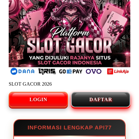
SLOT GACOR 2026
LOGIN
DAFTAR
INFORMASI LENGKAP API77