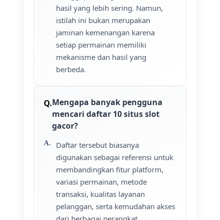
hasil yang lebih sering. Namun,
istilah ini bukan merupakan
jaminan kemenangan karena
setiap permainan memiliki
mekanisme dan hasil yang
berbeda.
Mengapa banyak pengguna
mencari daftar 10 situs slot
gacor?
Daftar tersebut biasanya
digunakan sebagai referensi untuk
membandingkan fitur platform,
variasi permainan, metode
transaksi, kualitas layanan
pelanggan, serta kemudahan akses
dari berbagai perangkat.