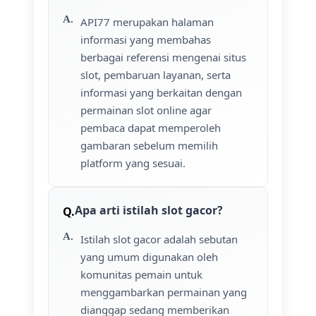
API77 merupakan halaman
informasi yang membahas
berbagai referensi mengenai situs
slot, pembaruan layanan, serta
informasi yang berkaitan dengan
permainan slot online agar
pembaca dapat memperoleh
gambaran sebelum memilih
platform yang sesuai.
Apa arti istilah slot gacor?
Istilah slot gacor adalah sebutan
yang umum digunakan oleh
komunitas pemain untuk
menggambarkan permainan yang
dianggap sedang memberikan