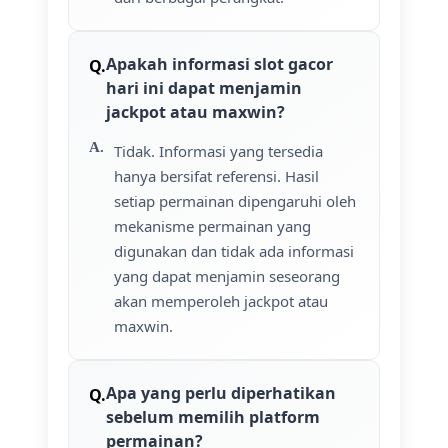
Apakah informasi slot gacor
hari ini dapat menjamin
jackpot atau maxwin?
Tidak. Informasi yang tersedia
hanya bersifat referensi. Hasil
setiap permainan dipengaruhi oleh
mekanisme permainan yang
digunakan dan tidak ada informasi
yang dapat menjamin seseorang
akan memperoleh jackpot atau
maxwin.
Apa yang perlu diperhatikan
sebelum memilih platform
permainan?