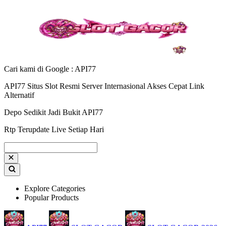
Cari kami di Google : API77
API77 Situs Slot Resmi Server Internasional Akses Cepat Link
Alternatif
Depo Sedikit Jadi Bukit API77
Rtp Terupdate Live Setiap Hari
Explore Categories
Popular Products