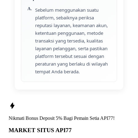
Sebelum menggunakan suatu
platform, sebaiknya periksa
reputasi layanan, keamanan akun,
ketentuan penggunaan, metode
transaksi yang tersedia, kualitas
layanan pelanggan, serta pastikan
platform tersebut sesuai dengan
peraturan yang berlaku di wilayah
tempat Anda berada.
Nikmati
Bonus Deposit 5%
Bagi Pemain Setia
API77!
MARKET SITUS API77