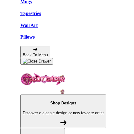
Mugs
Tapestries
Wall Art
Pillows
Back To Menu
Shop Designs
Discover a classic design or new favorite artist