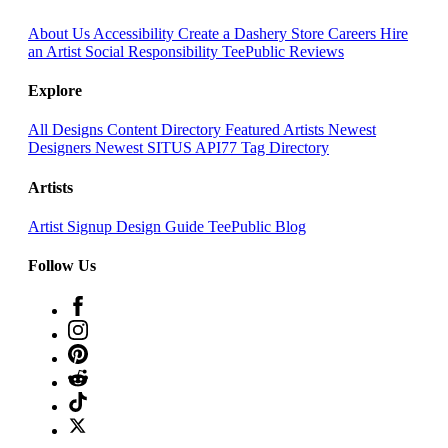
About Us
Accessibility
Create a Dashery Store
Careers
Hire
an Artist
Social Responsibility
TeePublic Reviews
Explore
All Designs
Content Directory
Featured Artists
Newest
Designers
Newest SITUS API77
Tag Directory
Artists
Artist Signup
Design Guide
TeePublic Blog
Follow Us