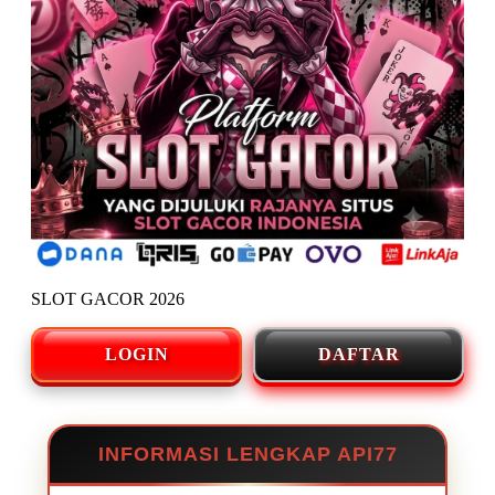
SLOT GACOR 2026
LOGIN
DAFTAR
INFORMASI LENGKAP API77