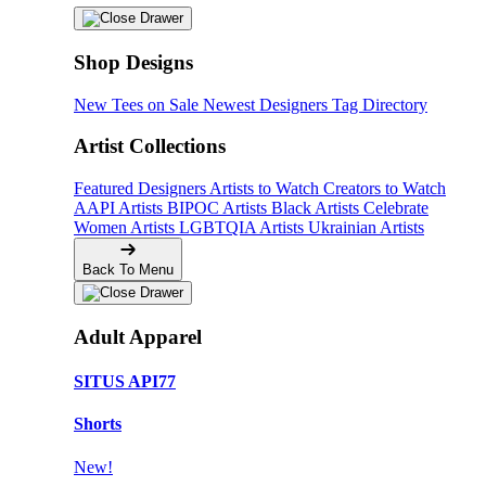
Shop Designs
New Tees on Sale
Newest Designers
Tag Directory
Artist Collections
Featured Designers
Artists to Watch
Creators to Watch
AAPI Artists
BIPOC Artists
Black Artists
Celebrate
Women Artists
LGBTQIA Artists
Ukrainian Artists
Back To Menu
Adult Apparel
SITUS API77
Shorts
New!