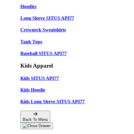
Hoodies
Long Sleeve SITUS API77
Crewneck Sweatshirts
Tank Tops
Baseball SITUS API77
Kids Apparel
Kids SITUS API77
Kids Hoodie
Kids Long Sleeve SITUS API77
Back To Menu