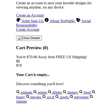
Create an account to save your favorite designs for
viewing anytime, on any device.
Create an Account
Artist Sign Up
About TeePublic
Social
Responsibility
Create Account
Cart Preview (0)
You're
$70.00
Away from
FREE US Shipping!
$0
$70
Your Cart is empty...
Discover something you'll love!
animals
anime
drinks
fantasy
food
funny
movies
sci-fi
sports
television
vintage