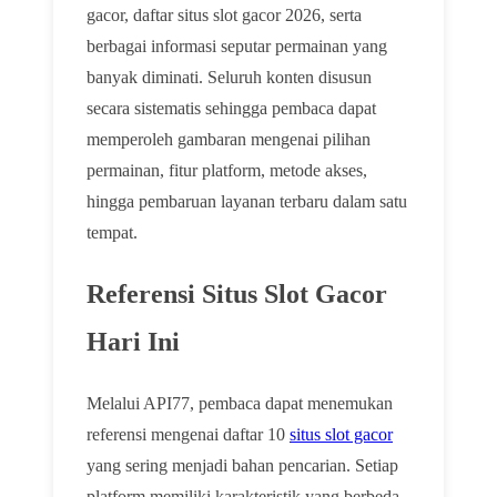
gacor, daftar situs slot gacor 2026, serta
berbagai informasi seputar permainan yang
banyak diminati. Seluruh konten disusun
secara sistematis sehingga pembaca dapat
memperoleh gambaran mengenai pilihan
permainan, fitur platform, metode akses,
hingga pembaruan layanan terbaru dalam satu
tempat.
Referensi Situs Slot Gacor
Hari Ini
Melalui API77, pembaca dapat menemukan
referensi mengenai daftar 10
situs slot gacor
yang sering menjadi bahan pencarian. Setiap
platform memiliki karakteristik yang berbeda,