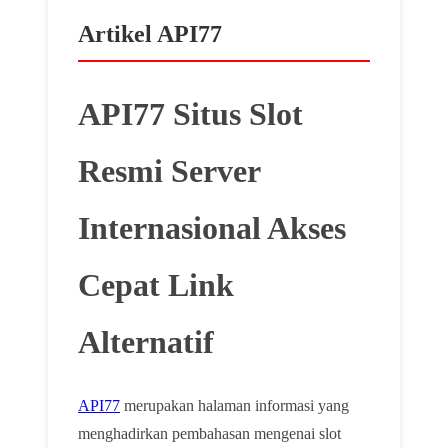
Artikel API77
API77 Situs Slot
Resmi Server
Internasional Akses
Cepat Link
Alternatif
API77
merupakan halaman informasi yang
menghadirkan pembahasan mengenai slot