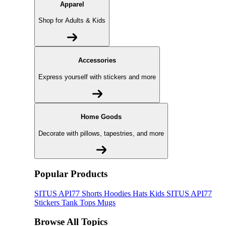
Apparel
Shop for Adults & Kids
Accessories
Express yourself with stickers and more
Home Goods
Decorate with pillows, tapestries, and more
Popular Products
SITUS API77
Shorts
Hoodies
Hats
Kids SITUS API77
Stickers
Tank Tops
Mugs
Browse All Topics