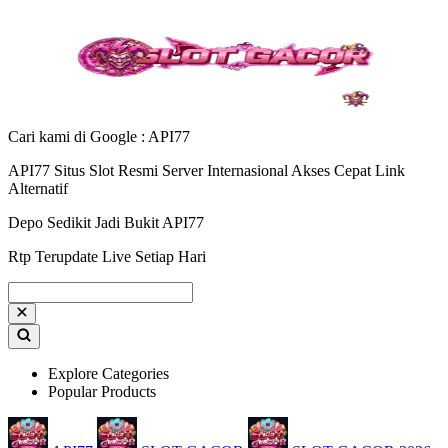
Cari kami di Google : API77
API77 Situs Slot Resmi Server Internasional Akses Cepat Link
Alternatif
Depo Sedikit Jadi Bukit API77
Rtp Terupdate Live Setiap Hari
Explore Categories
Popular Products