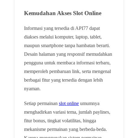
Kemudahan Akses Slot Online
Informasi yang tersedia di API77 dapat
diakses melalui komputer, laptop, tablet,
maupun smartphone tanpa hambatan berarti.
Desain halaman yang responsif memudahkan
pengguna untuk membaca informasi terbaru,
memperoleh pembaruan link, serta mengenal
berbagai fitur yang tersedia dengan lebih
nyaman.
Setiap permainan
slot online
umumnya
menghadirkan variasi tema, jumlah paylines,
fitur bonus, tingkat volatilitas, hingga
mekanisme permainan yang berbeda-beda.
Karena menggunakan sistem permainan