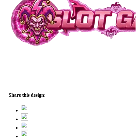
Share this design: