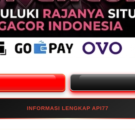
INFORMASI LENGKAP API77