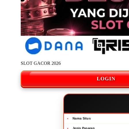
SLOT GACOR 2026
LOGIN
Nama Situs
Jenis Pasaran