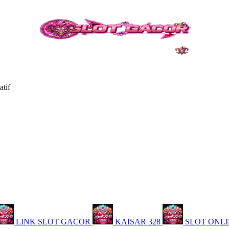
atif
LINK SLOT GACOR
KAISAR 328
SLOT ONL