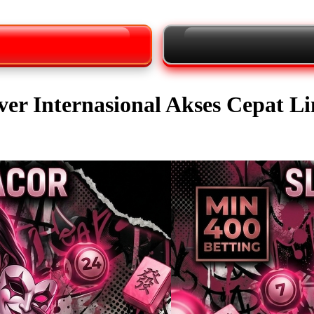
ver Internasional Akses Cepat Li