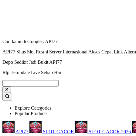
Cari kami di Google : API77
API77 Situs Slot Resmi Server Internasional Akses Cepat Link Altern
Depo Sedikit Jadi Bukit API77
Rtp Terupdate Live Setiap Hari
Explore Categories
Popular Products
API77
SLOT GACOR
SLOT GACOR 2026