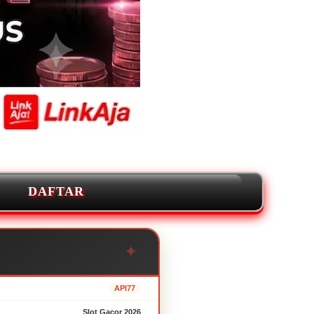
DAFTAR
API77
Slot Gacor 2026