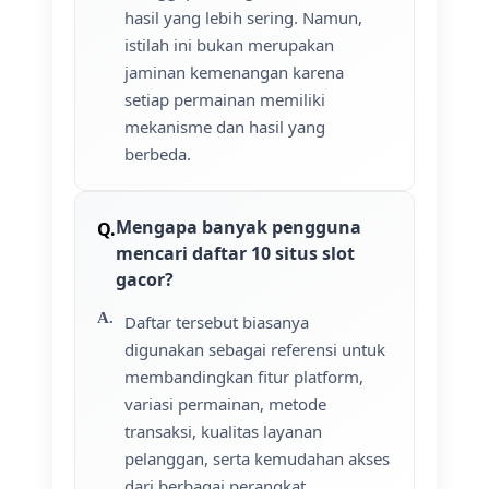
hasil yang lebih sering. Namun,
istilah ini bukan merupakan
jaminan kemenangan karena
setiap permainan memiliki
mekanisme dan hasil yang
berbeda.
Mengapa banyak pengguna
mencari daftar 10 situs slot
gacor?
Daftar tersebut biasanya
digunakan sebagai referensi untuk
membandingkan fitur platform,
variasi permainan, metode
transaksi, kualitas layanan
pelanggan, serta kemudahan akses
dari berbagai perangkat.