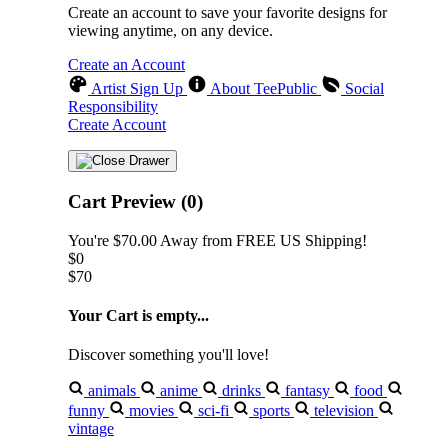
Create an account to save your favorite designs for
viewing anytime, on any device.
Create an Account
Artist Sign Up
About TeePublic
Social
Responsibility
Create Account
Cart Preview (0)
You're
$70.00
Away from
FREE US Shipping!
$0
$70
Your Cart is empty...
Discover something you'll love!
animals
anime
drinks
fantasy
food
funny
movies
sci-fi
sports
television
vintage