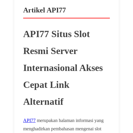
Artikel API77
API77 Situs Slot
Resmi Server
Internasional Akses
Cepat Link
Alternatif
API77
merupakan halaman informasi yang
menghadirkan pembahasan mengenai slot