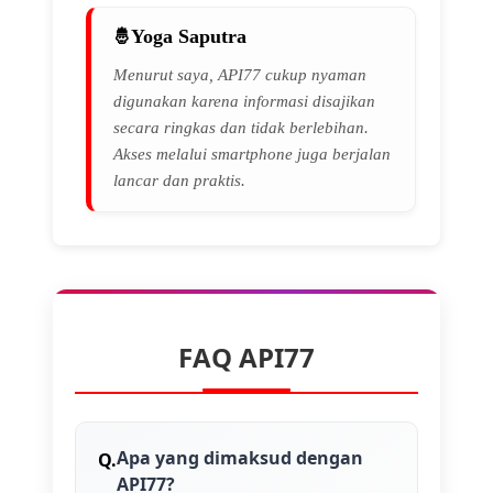
Yoga Saputra
Menurut saya, API77 cukup nyaman
digunakan karena informasi disajikan
secara ringkas dan tidak berlebihan.
Akses melalui smartphone juga berjalan
lancar dan praktis.
FAQ API77
Apa yang dimaksud dengan
API77?