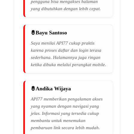
pengguna bisa mengakses halaman
yang dibutuhkan dengan lebih cepat.
Bayu Santoso
Saya menilai API77 cukup praktis
karena proses daftar dan login terasa
sederhana. Halamannya juga ringan
ketika dibuka melalui perangkat mobile.
Andika Wijaya
API77 memberikan pengalaman akses
yang nyaman dengan navigasi yang
jelas. Informasi yang tersedia cukup
membantu untuk menemukan
pembaruan link secara lebih mudah.