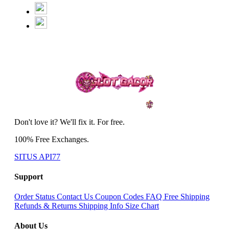
Don't love it? We'll fix it. For free.
100% Free Exchanges.
SITUS API77
Support
Order Status
Contact Us
Coupon Codes
FAQ
Free Shipping
Refunds & Returns
Shipping Info
Size Chart
About Us