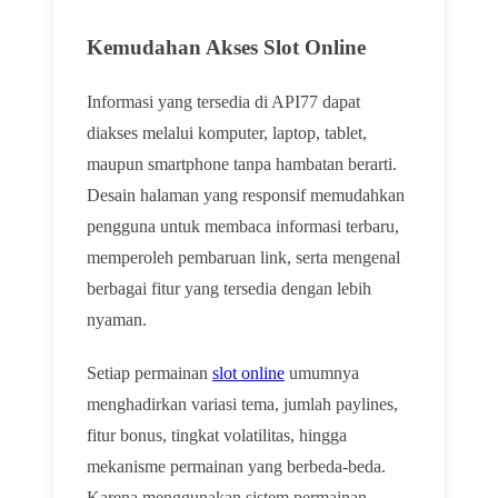
Kemudahan Akses Slot Online
Informasi yang tersedia di API77 dapat
diakses melalui komputer, laptop, tablet,
maupun smartphone tanpa hambatan berarti.
Desain halaman yang responsif memudahkan
pengguna untuk membaca informasi terbaru,
memperoleh pembaruan link, serta mengenal
berbagai fitur yang tersedia dengan lebih
nyaman.
Setiap permainan
slot online
umumnya
menghadirkan variasi tema, jumlah paylines,
fitur bonus, tingkat volatilitas, hingga
mekanisme permainan yang berbeda-beda.
Karena menggunakan sistem permainan