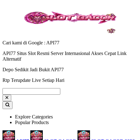
Cari kami di Google : API77
API77 Situs Slot Resmi Server Internasional Akses Cepat Link
Alternatif
Depo Sedikit Jadi Bukit API77
Rtp Terupdate Live Setiap Hari
Explore Categories
Popular Products