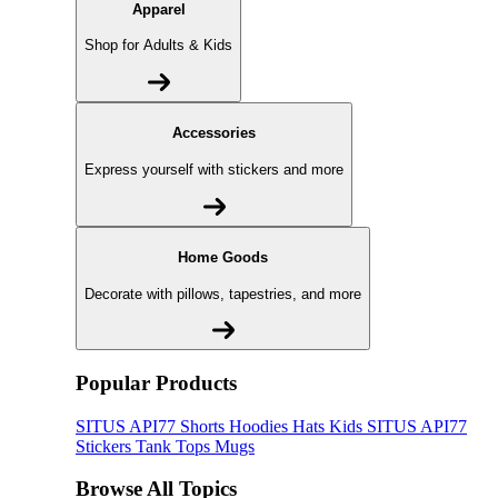
Apparel
Shop for Adults & Kids
Accessories
Express yourself with stickers and more
Home Goods
Decorate with pillows, tapestries, and more
Popular Products
SITUS API77
Shorts
Hoodies
Hats
Kids SITUS API77
Stickers
Tank Tops
Mugs
Browse All Topics