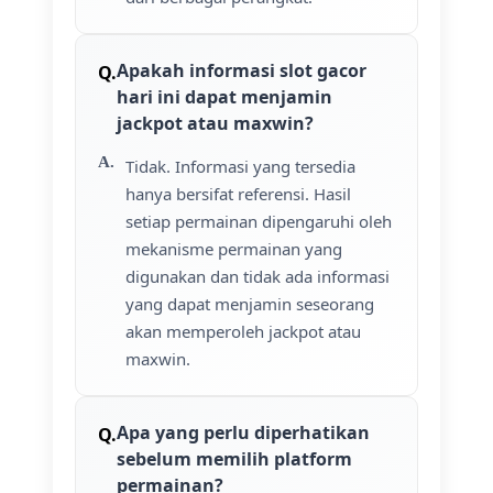
Apakah informasi slot gacor
hari ini dapat menjamin
jackpot atau maxwin?
Tidak. Informasi yang tersedia
hanya bersifat referensi. Hasil
setiap permainan dipengaruhi oleh
mekanisme permainan yang
digunakan dan tidak ada informasi
yang dapat menjamin seseorang
akan memperoleh jackpot atau
maxwin.
Apa yang perlu diperhatikan
sebelum memilih platform
permainan?