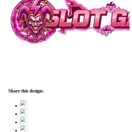
Share this design: