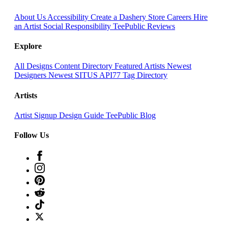
About Us
Accessibility
Create a Dashery Store
Careers
Hire
an Artist
Social Responsibility
TeePublic Reviews
Explore
All Designs
Content Directory
Featured Artists
Newest
Designers
Newest SITUS API77
Tag Directory
Artists
Artist Signup
Design Guide
TeePublic Blog
Follow Us