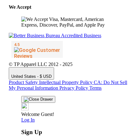
We Accept
© TP Apparel LLC 2012 - 2025
United States - $ USD
Product Safety
Intellectual Property Policy
CA: Do Not Sell
My Personal Information
Privacy Policy
Terms
Welcome Guest!
Log In
Sign Up