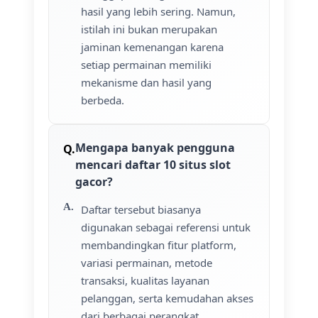
hasil yang lebih sering. Namun,
istilah ini bukan merupakan
jaminan kemenangan karena
setiap permainan memiliki
mekanisme dan hasil yang
berbeda.
Mengapa banyak pengguna
mencari daftar 10 situs slot
gacor?
Daftar tersebut biasanya
digunakan sebagai referensi untuk
membandingkan fitur platform,
variasi permainan, metode
transaksi, kualitas layanan
pelanggan, serta kemudahan akses
dari berbagai perangkat.