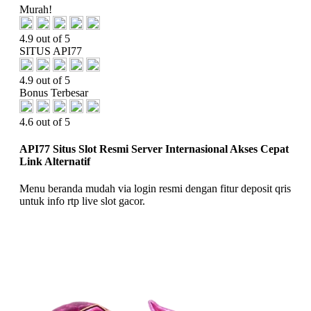
Murah!
4.9 out of 5
SITUS API77
4.9 out of 5
Bonus Terbesar
4.6 out of 5
API77 Situs Slot Resmi Server Internasional Akses Cepat
Link Alternatif
Menu beranda mudah via login resmi dengan fitur deposit qris
untuk info rtp live slot gacor.