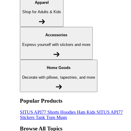
Apparel
Shop for Adults & Kids
Accessories
Express yourself with stickers and more
Home Goods
Decorate with pillows, tapestries, and more
Popular Products
SITUS API77
Shorts
Hoodies
Hats
Kids SITUS API77
Stickers
Tank Tops
Mugs
Browse All Topics