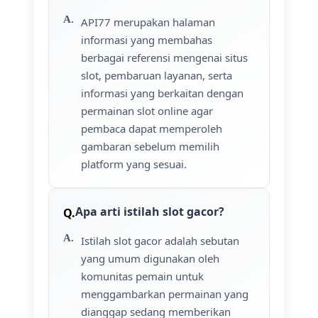
API77 merupakan halaman
informasi yang membahas
berbagai referensi mengenai situs
slot, pembaruan layanan, serta
informasi yang berkaitan dengan
permainan slot online agar
pembaca dapat memperoleh
gambaran sebelum memilih
platform yang sesuai.
Apa arti istilah slot gacor?
Istilah slot gacor adalah sebutan
yang umum digunakan oleh
komunitas pemain untuk
menggambarkan permainan yang
dianggap sedang memberikan