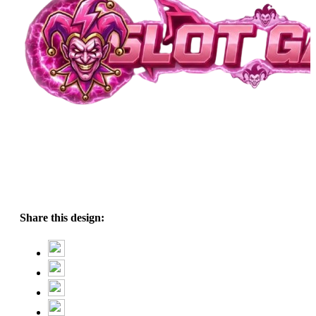
Share this design: