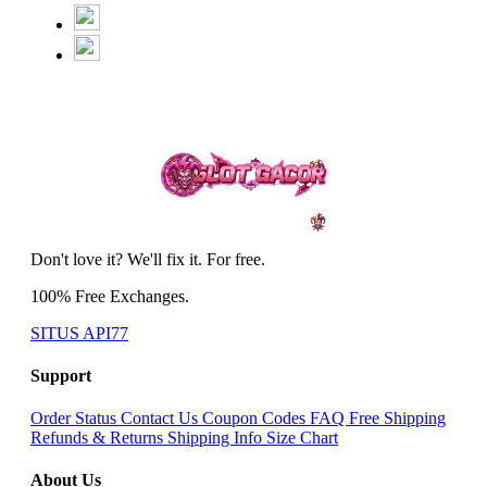
Don't love it? We'll fix it. For free.
100% Free Exchanges.
SITUS API77
Support
Order Status
Contact Us
Coupon Codes
FAQ
Free Shipping
Refunds & Returns
Shipping Info
Size Chart
About Us