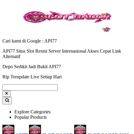
Cari kami di Google : API77
API77 Situs Slot Resmi Server Internasional Akses Cepat Link
Alternatif
Depo Sedikit Jadi Bukit API77
Rtp Terupdate Live Setiap Hari
Explore Categories
Popular Products