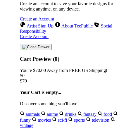
Create an account to save your favorite designs for
viewing anytime, on any device.
Create an Account
Artist Sign Up
About TeePublic
Social
Responsibility
Create Account
Cart Preview (0)
You're
$70.00
Away from
FREE US Shipping!
$0
$70
Your Cart is empty...
Discover something you'll love!
animals
anime
drinks
fantasy
food
funny
movies
sci-fi
sports
television
vintage