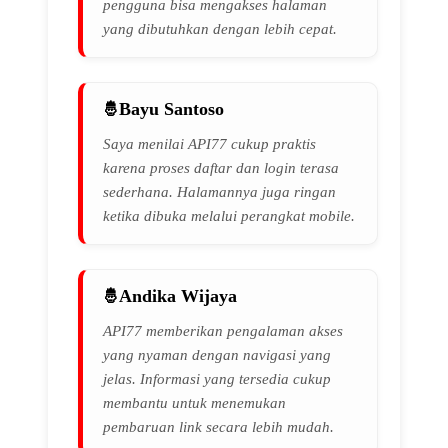
pengguna bisa mengakses halaman
yang dibutuhkan dengan lebih cepat.
Bayu Santoso
Saya menilai API77 cukup praktis
karena proses daftar dan login terasa
sederhana. Halamannya juga ringan
ketika dibuka melalui perangkat mobile.
Andika Wijaya
API77 memberikan pengalaman akses
yang nyaman dengan navigasi yang
jelas. Informasi yang tersedia cukup
membantu untuk menemukan
pembaruan link secara lebih mudah.