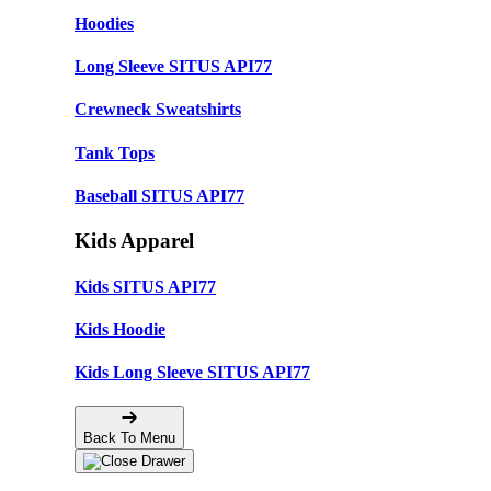
Hoodies
Long Sleeve SITUS API77
Crewneck Sweatshirts
Tank Tops
Baseball SITUS API77
Kids Apparel
Kids SITUS API77
Kids Hoodie
Kids Long Sleeve SITUS API77
Back To Menu