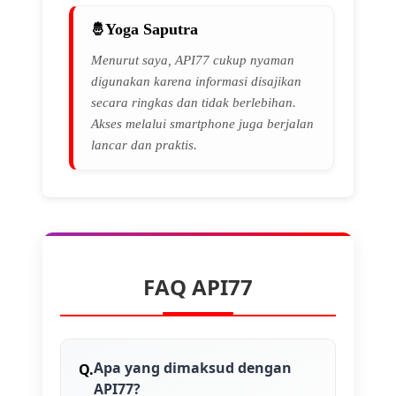
Yoga Saputra
Menurut saya, API77 cukup nyaman
digunakan karena informasi disajikan
secara ringkas dan tidak berlebihan.
Akses melalui smartphone juga berjalan
lancar dan praktis.
FAQ API77
Apa yang dimaksud dengan
API77?