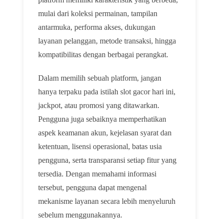
mulai dari koleksi permainan, tampilan
antarmuka, performa akses, dukungan
layanan pelanggan, metode transaksi, hingga
kompatibilitas dengan berbagai perangkat.
Dalam memilih sebuah platform, jangan
hanya terpaku pada istilah slot gacor hari ini,
jackpot, atau promosi yang ditawarkan.
Pengguna juga sebaiknya memperhatikan
aspek keamanan akun, kejelasan syarat dan
ketentuan, lisensi operasional, batas usia
pengguna, serta transparansi setiap fitur yang
tersedia. Dengan memahami informasi
tersebut, pengguna dapat mengenal
mekanisme layanan secara lebih menyeluruh
sebelum menggunakannya.