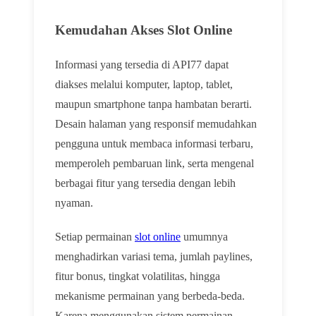
Kemudahan Akses Slot Online
Informasi yang tersedia di API77 dapat
diakses melalui komputer, laptop, tablet,
maupun smartphone tanpa hambatan berarti.
Desain halaman yang responsif memudahkan
pengguna untuk membaca informasi terbaru,
memperoleh pembaruan link, serta mengenal
berbagai fitur yang tersedia dengan lebih
nyaman.
Setiap permainan
slot online
umumnya
menghadirkan variasi tema, jumlah paylines,
fitur bonus, tingkat volatilitas, hingga
mekanisme permainan yang berbeda-beda.
Karena menggunakan sistem permainan