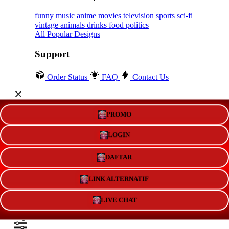
funny
music
anime
movies
television
sports
sci-fi
vintage
animals
drinks
food
politics
All Popular Designs
Support
Order Status
FAQ
Contact Us
Update Your Browsing Preferences
Shipping Country:
PROMO
Currency:
LOGIN
DAFTAR
Cancel
LINK ALTERNATIF
LIVE CHAT
Katie:
5'10"
160