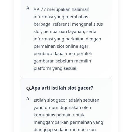
API77 merupakan halaman
informasi yang membahas
berbagai referensi mengenai situs
slot, pembaruan layanan, serta
informasi yang berkaitan dengan
permainan slot online agar
pembaca dapat memperoleh
gambaran sebelum memilih
platform yang sesuai.
Apa arti istilah slot gacor?
Istilah slot gacor adalah sebutan
yang umum digunakan oleh
komunitas pemain untuk
menggambarkan permainan yang
dianggap sedang memberikan