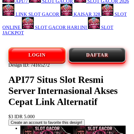
API77
SLOT GACOR
SLOT GACOR 2026
LINK SLOT GACOR
KAISAR 328
SLOT
ONLINE
SLOT GACOR HARI INI
SLOT
JACKPOT
LOGIN
DAFTAR
Design ID: 74165272
API77 Situs Slot Resmi
Server Internasional Akses
Cepat Link Alternatif
$3
IDR 5.000
Create an account to favorite this design!