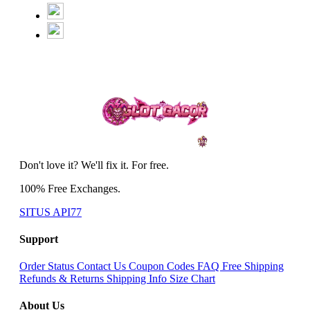
Don't love it? We'll fix it. For free.
100% Free Exchanges.
SITUS API77
Support
Order Status
Contact Us
Coupon Codes
FAQ
Free Shipping
Refunds & Returns
Shipping Info
Size Chart
About Us