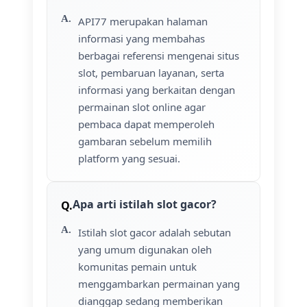
API77 merupakan halaman
informasi yang membahas
berbagai referensi mengenai situs
slot, pembaruan layanan, serta
informasi yang berkaitan dengan
permainan slot online agar
pembaca dapat memperoleh
gambaran sebelum memilih
platform yang sesuai.
Apa arti istilah slot gacor?
Istilah slot gacor adalah sebutan
yang umum digunakan oleh
komunitas pemain untuk
menggambarkan permainan yang
dianggap sedang memberikan