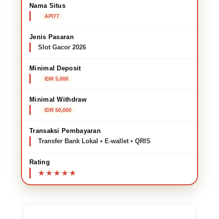
Nama Situs
API77
Jenis Pasaran
Slot Gacor 2026
Minimal Deposit
IDR 5,000
Minimal Withdraw
IDR 50,000
Transaksi Pembayaran
Transfer Bank Lokal • E-wallet • QRIS
Rating