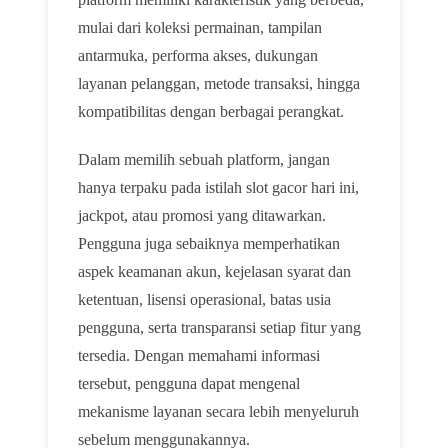
mulai dari koleksi permainan, tampilan
antarmuka, performa akses, dukungan
layanan pelanggan, metode transaksi, hingga
kompatibilitas dengan berbagai perangkat.
Dalam memilih sebuah platform, jangan
hanya terpaku pada istilah slot gacor hari ini,
jackpot, atau promosi yang ditawarkan.
Pengguna juga sebaiknya memperhatikan
aspek keamanan akun, kejelasan syarat dan
ketentuan, lisensi operasional, batas usia
pengguna, serta transparansi setiap fitur yang
tersedia. Dengan memahami informasi
tersebut, pengguna dapat mengenal
mekanisme layanan secara lebih menyeluruh
sebelum menggunakannya.