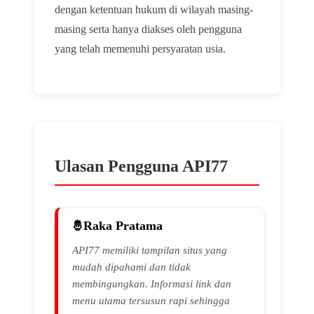
dengan ketentuan hukum di wilayah masing-
masing serta hanya diakses oleh pengguna
yang telah memenuhi persyaratan usia.
Ulasan Pengguna API77
Raka Pratama
API77 memiliki tampilan situs yang
mudah dipahami dan tidak
membingungkan. Informasi link dan
menu utama tersusun rapi sehingga