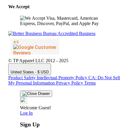
We Accept
© TP Apparel LLC 2012 - 2025
United States - $ USD
Product Safety
Intellectual Property Policy
CA: Do Not Sell
My Personal Information
Privacy Policy
Terms
Welcome Guest!
Log In
Sign Up