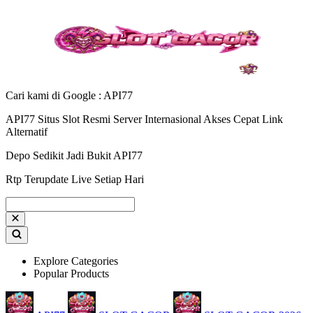
Cari kami di Google : API77
API77 Situs Slot Resmi Server Internasional Akses Cepat Link
Alternatif
Depo Sedikit Jadi Bukit API77
Rtp Terupdate Live Setiap Hari
Explore Categories
Popular Products