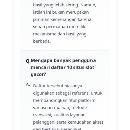
hasil yang lebih sering. Namun,
istilah ini bukan merupakan
jaminan kemenangan karena
setiap permainan memiliki
mekanisme dan hasil yang
berbeda.
Mengapa banyak pengguna
mencari daftar 10 situs slot
gacor?
Daftar tersebut biasanya
digunakan sebagai referensi untuk
membandingkan fitur platform,
variasi permainan, metode
transaksi, kualitas layanan
pelanggan, serta kemudahan akses
dari berbagai perangkat.