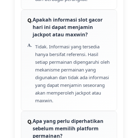
Apakah informasi slot gacor
hari ini dapat menjamin
jackpot atau maxwin?
Tidak. Informasi yang tersedia
hanya bersifat referensi. Hasil
setiap permainan dipengaruhi oleh
mekanisme permainan yang
digunakan dan tidak ada informasi
yang dapat menjamin seseorang
akan memperoleh jackpot atau
maxwin.
Apa yang perlu diperhatikan
sebelum memilih platform
permainan?