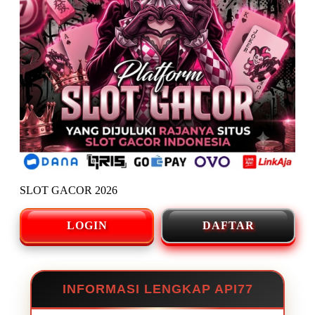
SLOT GACOR 2026
LOGIN
DAFTAR
INFORMASI LENGKAP API77