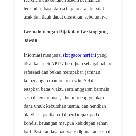
tersendiri, hasil dari setiap putaran bersifat
acak dan tidak dapat dipastikan sebelumnya.
Bermain dengan Bijak dan Bertanggung
Jawab
Informasi mengenai
slot gacor hari ini
yang
disajikan oleh API77 bertujuan sebagai bahan
referensi dan bukan merupakan jaminan
kemenangan maupun maxwin. Selalu
tetapkan batas waktu serta anggaran bermain
sesuai kemampuan, hindari menggunakan
dana untuk kebutuhan utama, dan hentikan
aktivitas apabila mulai berdampak pada
kondisi keuangan maupun kehidupan sehari-
hari. Pastikan layanan yang digunakan sesuai