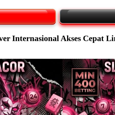
ver Internasional Akses Cepat Li