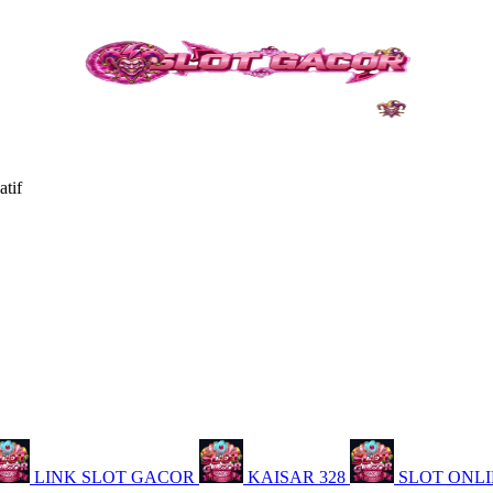
atif
LINK SLOT GACOR
KAISAR 328
SLOT ONL