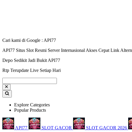
Cari kami di Google : API77
API77 Situs Slot Resmi Server Internasional Akses Cepat Link Altern
Depo Sedikit Jadi Bukit API77
Rtp Terupdate Live Setiap Hari
Explore Categories
Popular Products
API77
SLOT GACOR
SLOT GACOR 2026