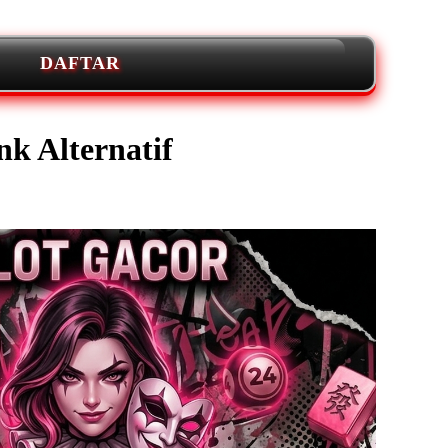
DAFTAR
nk Alternatif